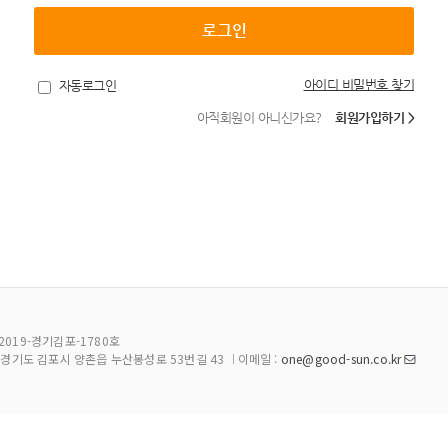
아이디 비밀번호 찾기
자동로그인
아직회원이 아니신가요?
회원가입하기 >
2019-경기김포-1780호
:
경기도 김포시 양촌읍 누산봉성로 53번길 43
이메일 :
one@good-sun.co.kr