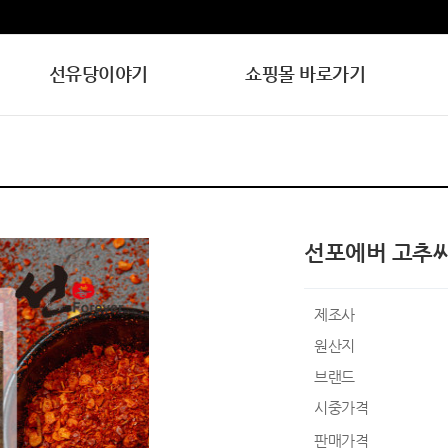
선유당이야기
쇼핑몰 바로가기
선포에버 고추씨(
제조사
원산지
브랜드
시중가격
판매가격