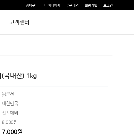
장바구니
마이페이지
주문내역
회원가입
로그인
고객센터
국내산) 1kg
㈜굳선
대한민국
선포에버
8,000원
7,000원