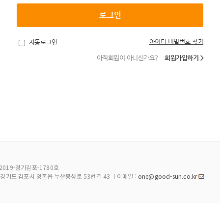
아이디 비밀번호 찾기
자동로그인
아직회원이 아니신가요?
회원가입하기 >
2019-경기김포-1780호
:
경기도 김포시 양촌읍 누산봉성로 53번길 43
이메일 :
one@good-sun.co.kr