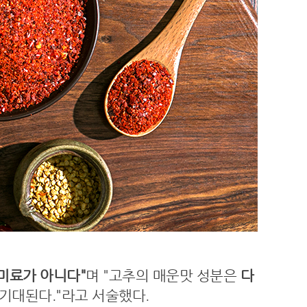
미료가 아니다"
며 "고추의 매운맛 성분은
다
 기대된다."라고 서술했다.