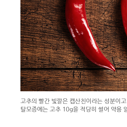
고추의 빨간 빛깔은 캡산친이라는 성분이고 
탈모증에는 고추 10g을 적당히 썰어 약용 알