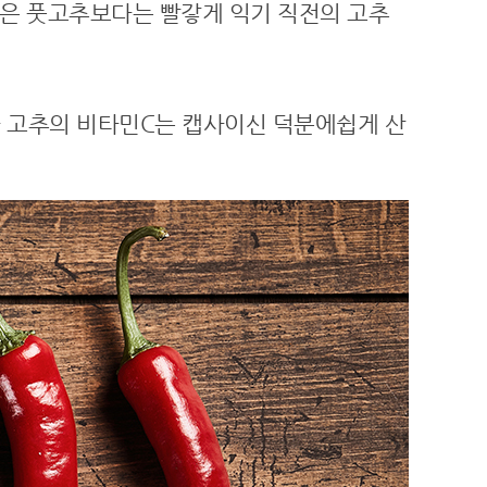
성분은 풋고추보다는 빨갛게 익기 직전의 고추
다가 고추의 비타민C는 캡사이신 덕분에쉽게 산